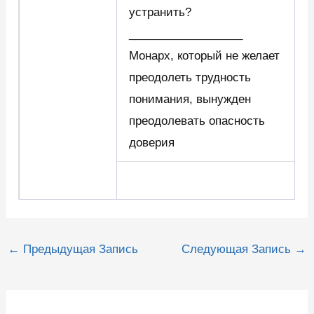
устранить?
__________________
Монарх, который не желает
преодолеть трудность
понимания, вынужден
преодолевать опасность
доверия
Навигация
←
Предыдущая Запись
Следующая Запись
→
по
записям