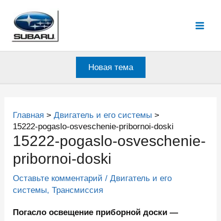
Перейти
к
Mai
содержимому
Men
Новая тема
Главная
Двигатель и его системы
15222-pogaslo-osveschenie-pribornoi-doski
15222-pogaslo-osveschenie-
pribornoi-doski
Оставьте комментарий
/
Двигатель и его
системы
,
Трансмиссия
Погасло освещение приборной доски —