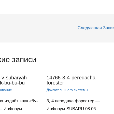
Следующая Запи
ие записи
-v-subaryah-
14766-3-4-peredacha-
uk-bu-bu-bu
forester
дование
Двигатель и его системы
х издаёт звук «бу-
3, 4 передача форестер —
 — ИнФорум
ИнФорум SUBARU 08.06.