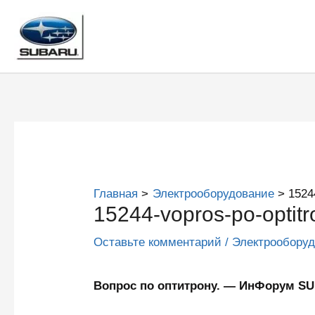
Перейти
к
содержимому
Главная
Электрооборудование
1524
15244-vopros-po-optit
Оставьте комментарий
/
Электрообору
Вопрос по оптитрону. — ИнФорум S