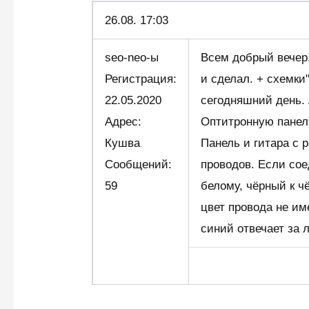
26.08.
17:03
seo-neo-ы
Всем добрый вечер,
Регистрация:
и сделал. + схемки
22.05.2020
сегодняшний день. А
Адрес:
Оптитронную панель
Кушва
Панель и гитара с 
Сообщений:
проводов. Если сое
59
белому, чёрный к ч
цвет провода не им
синий отвечает за 