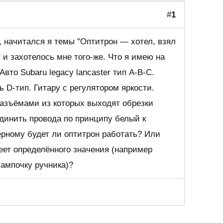
#
1
 начитался я темы "Оптитрон — хотел, взял
" и захотелось мне того-же. Что я имею на
вто Subaru legacy lancaster тип A-B-C.
 D-тип. Гитару с регулятором яркости.
разъёмами из которых выходят обрезки
динить провода по принципу белый к
ёрному будет ли оптитрон работать? Или
еет определённого значения (например
лампочку ручника)?