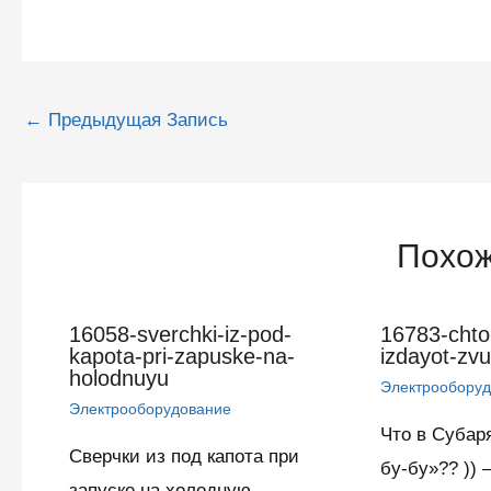
Навигация
←
Предыдущая Запись
по
записям
Похож
16058-sverchki-iz-pod-
16783-chto
kapota-pri-zapuske-na-
izdayot-zv
holodnuyu
Электрообору
Электрооборудование
Что в Субаря
Сверчки из под капота при
бу-бу»?? ))
запуске на холодную —