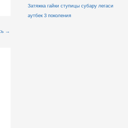
Затяжка гайки ступицы субару легаси
аутбек 3 поколения
сь
→