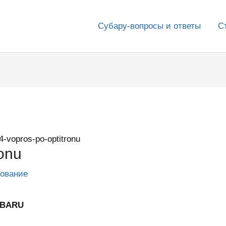
Субару-вопросы и ответы
С
4-vopros-po-optitronu
ronu
дование
UBARU