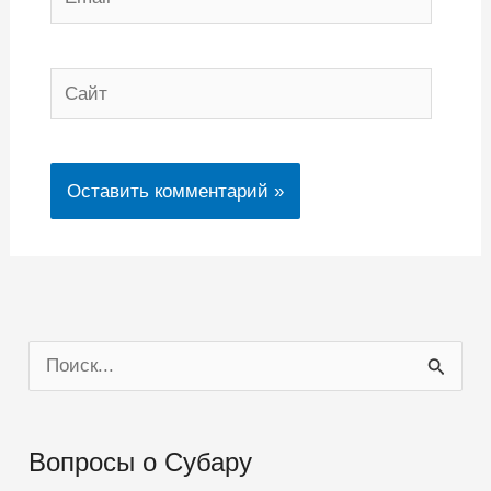
Сайт
П
о
и
Вопросы о Субару
с