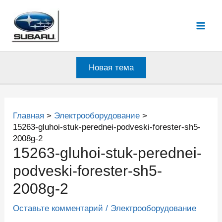
Перейти
к
Mai
содержимому
Men
Новая тема
Главная
Электрооборудование
15263-gluhoi-stuk-perednei-podveski-forester-sh5-
2008g-2
15263-gluhoi-stuk-perednei-
podveski-forester-sh5-
2008g-2
Оставьте комментарий
/
Электрооборудование