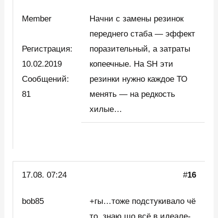
Member
Начни с замены резинок
переднего стаба — эффект
Регистрация:
поразительный, а затраты
10.02.2019
копеечные. На SH эти
Сообщений:
резинки нужно каждое ТО
81
менять — на редкость
хилые…
17.08. 07:24
#
16
bob85
+гы…тоже подстукивало чё
то, знаю шо всё в идеале-