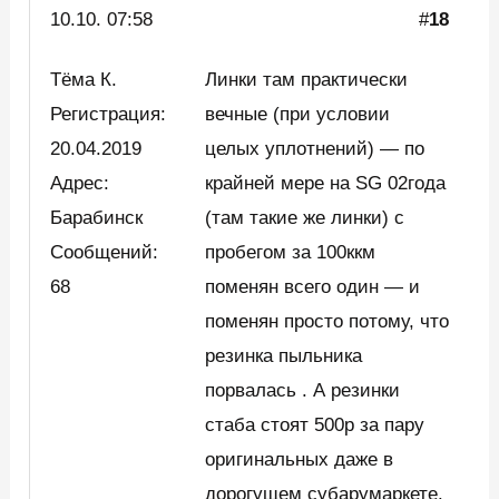
10.10. 07:58
#
18
Тёма К.
Линки там практически
Регистрация:
вечные (при условии
20.04.2019
целых уплотнений) — по
Адрес:
крайней мере на SG 02года
Барабинск
(там такие же линки) c
Сообщений:
пробегом за 100ккм
68
поменян всего один — и
поменян просто потому, что
резинка пыльника
порвалась . А резинки
стаба стоят 500р за пару
оригинальных даже в
дорогущем субарумаркете.