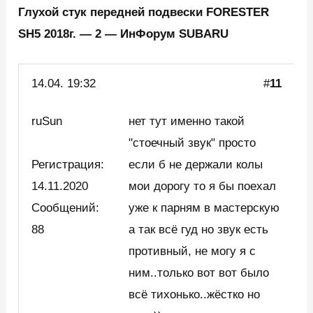
Глухой стук передней подвески FORESTER
SH5 2018г. — 2 — ИнФорум SUBARU
14.04. 19:32
#
11
ruSun
нет тут именно такой
"стоечный звук" просто
Регистрация:
если б не держали колы
14.11.2020
мои дорогу то я бы поехал
Сообщений:
уже к парням в мастерскую
88
а так всё гуд но звук есть
противный, не могу я с
ним..только вот вот было
всё тихонько..жёстко но