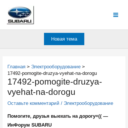
Перейти
к
Mai
содержимому
Men
Новая тема
Главная
Электрооборудование
17492-pomogite-druzya-vyehat-na-dorogu
17492-pomogite-druzya-
vyehat-na-dorogu
Оставьте комментарий
/
Электрооборудование
Помогите, друзья выехать на дорогу=(( —
ИнФорум SUBARU