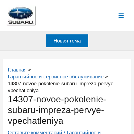
Перейти
к
Mai
содержимому
Men
Новая тема
Главная
Гарантийное и сервисное обслуживание
14307-novoe-pokolenie-subaru-impreza-pervye-
vpechatleniya
14307-novoe-pokolenie-
subaru-impreza-pervye-
vpechatleniya
Оставьте комментарий
/
Гарантийное и