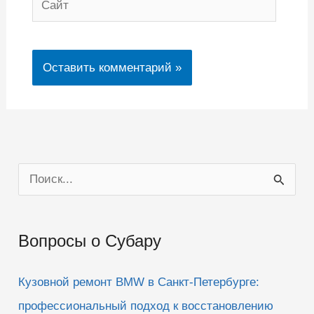
П
о
и
Вопросы о Субару
с
к
Кузовной ремонт BMW в Санкт-Петербурге:
:
профессиональный подход к восстановлению