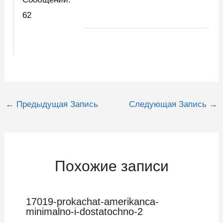
62
Навигация
←
Предыдущая Запись
Следующая Запись
→
по
записям
Похожие записи
17019-prokachat-amerikanca-
minimalno-i-dostatochno-2