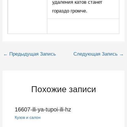
удаления катов станет
гораздо громче.
Навигация
←
Предыдущая Запись
Следующая Запись
→
по
записям
Похожие записи
16607-ili-ya-tupoi-ili-hz
Кузов и салон