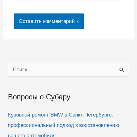
П
о
и
Вопросы о Субару
с
к
Кузовной ремонт BMW в Санкт-Петербурге:
:
профессиональный подход к восстановлению
вашего автомобиля