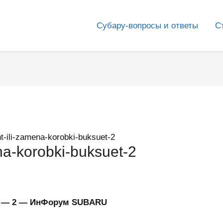
Субару-вопросы и ответы
С
-ili-zamena-korobki-buksuet-2
na-korobki-buksuet-2
т. — 2 — ИнФорум SUBARU