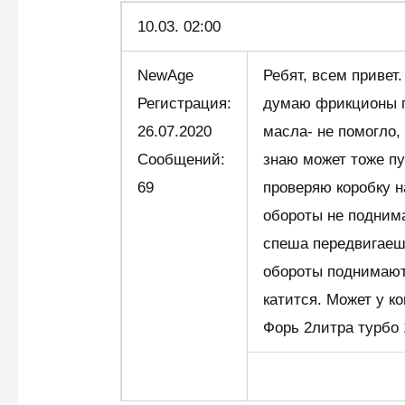
10.03. 02:00
NewAge
Ребят, всем привет.
Регистрация:
думаю фрикционы п
26.07.2020
масла- не помогло,
Сообщений:
знаю может тоже пу
69
проверяю коробку н
обороты не поднима
спеша передвигаешс
обороты поднимают
катится. Может у к
Форь 2литра турбо 1