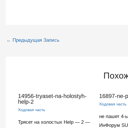
Навигация
←
Предыдущая Запись
по
записям
Похож
14956-tryaset-na-holostyh-
16897-ne-pa
help-2
Ходовая часть
Ходовая часть
не пашет 4-
Трясет на холостых Help — 2 —
ИнФорум SU