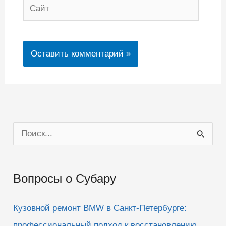
Сайт
П
о
и
Вопросы о Субару
с
к
Кузовной ремонт BMW в Санкт-Петербурге:
:
профессиональный подход к восстановлению