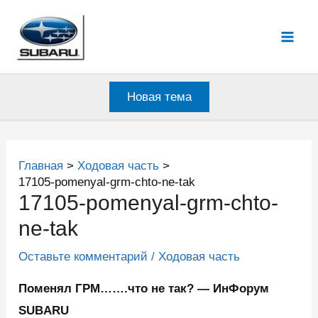
Перейти
к
Mai
содержимому
Men
Новая тема
Главная
Ходовая часть
17105-pomenyal-grm-chto-ne-tak
17105-pomenyal-grm-chto-
ne-tak
Оставьте комментарий
/
Ходовая часть
Поменял ГРМ…….что не так? — ИнФорум
SUBARU