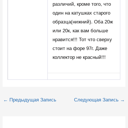
различий, кроме того, что
один на катушках старого
образца(нижний). Оба 20ж
или 20к, как вам больше
нравится!!! Тот что сверху
стоит на форе 97г. Даже
коллектор не красный!!!
Навигация
←
Предыдущая Запись
Следующая Запись
→
по
записям