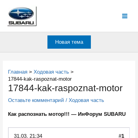
Перейти
к
Mai
содержимому
Men
Новая тема
Главная
Ходовая часть
17844-kak-raspoznat-motor
17844-kak-raspoznat-motor
Оставьте комментарий
/
Ходовая часть
Как распознать мотор!!! — ИнФорум SUBARU
31.03.
21:34
#
1