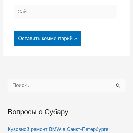
Сайт
П
о
и
Вопросы о Субару
с
к
Кузовной ремонт BMW в Санкт-Петербурге: