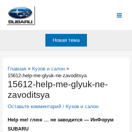
Перейти
к
Mai
содержимому
Men
Новая тема
Главная
Кузов и салон
15612-help-me-glyuk-ne-zavoditsya
15612-help-me-glyuk-ne-
zavoditsya
Оставьте комментарий
/
Кузов и салон
Help me! глюк … не заводится — ИнФорум
SUBARU