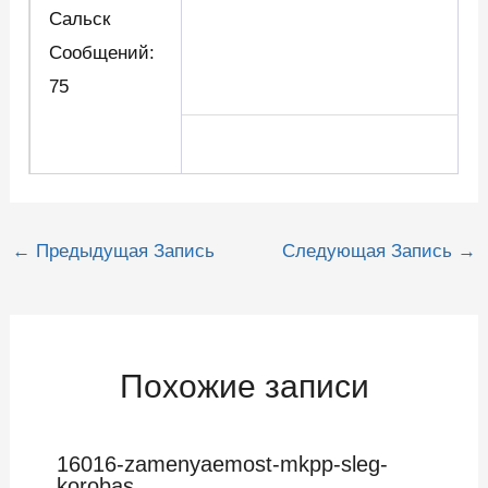
Сальск
Сообщений:
75
Навигация
←
Предыдущая Запись
Следующая Запись
→
по
записям
Похожие записи
16016-zamenyaemost-mkpp-sleg-
korobas