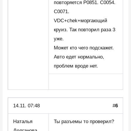
повторяется P0851. C0054.
C0071.
VDC+chek+моргающий
круиз. Так повторил раза 3
уже.
Может кто чего подскажет.
Авто едет нормально,
проблем вроде нет.
14.11. 07:48
#
6
Наталья
Ты разъемы то проверил?
Долганова