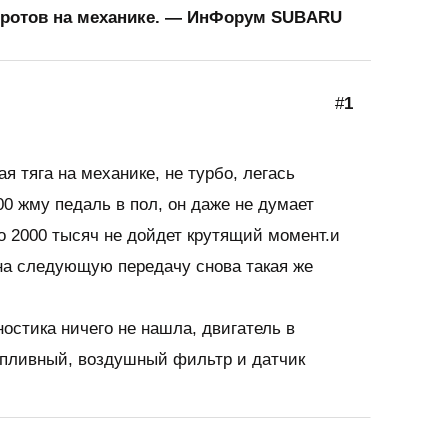
боротов на механике. — ИнФорум SUBARU
#
1
я тяга на механике, не турбо, легась
00 жму педаль в пол, он даже не думает
о 2000 тысяч не дойдет крутящий момент.и
на следующую передачу снова такая же
остика ничего не нашла, двигатель в
опливный, воздушный фильтр и датчик