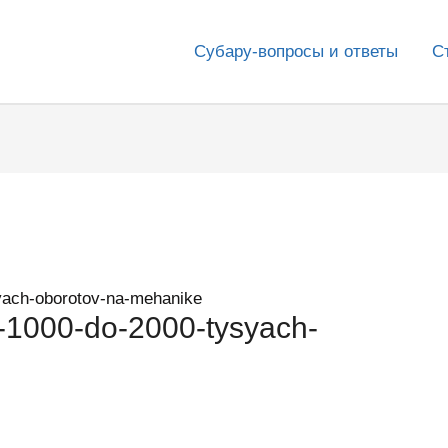
Субару-вопросы и ответы
С
yach-oborotov-na-mehanike
-1000-do-2000-tysyach-