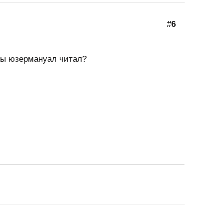
#
6
 ты юзермануал читал?