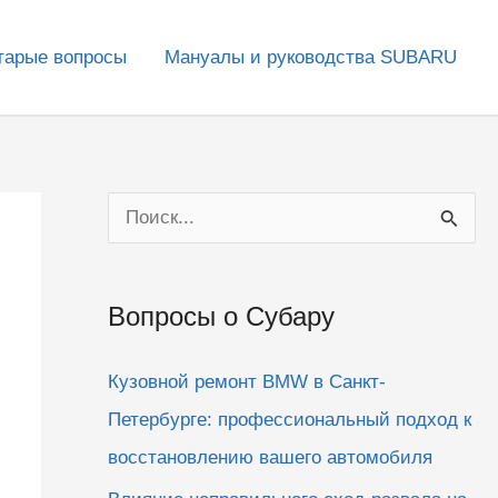
тарые вопросы
Мануалы и руководства SUBARU
П
о
и
Вопросы о Субару
с
к
Кузовной ремонт BMW в Санкт-
:
Петербурге: профессиональный подход к
восстановлению вашего автомобиля