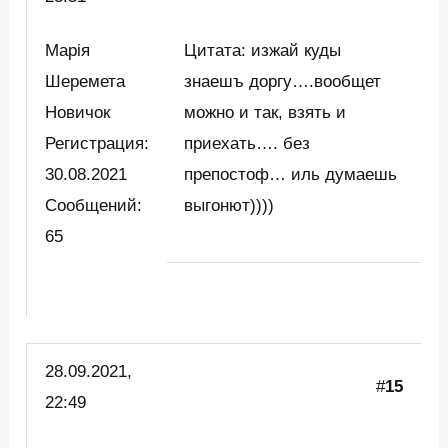
Марія
Цитата: изжай куды
Шеремета
знаешъ доргу….вообщет
Новичок
можно и так, взять и
Регистрация:
приехать…. без
30.08.2021
препостоф… иль думаешь
Сообщений:
выгонют))))
65
28.09.2021,
#
15
22:49