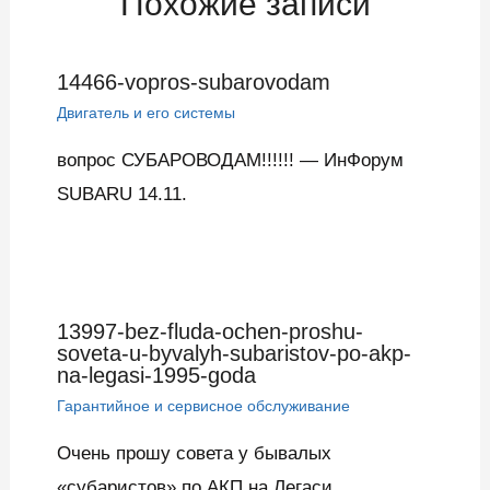
Похожие записи
14466-vopros-subarovodam
Двигатель и его системы
вопрос СУБАРОВОДАМ!!!!!! — ИнФорум
SUBARU 14.11.
13997-bez-fluda-ochen-proshu-
soveta-u-byvalyh-subaristov-po-akp-
na-legasi-1995-goda
Гарантийное и сервисное обслуживание
Очень прошу совета у бывалых
«субаристов» по АКП на Легаси…