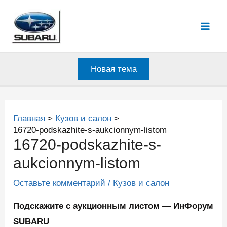
Перейти
к
Mai
содержимому
Men
Новая тема
Главная
Кузов и салон
16720-podskazhite-s-aukcionnym-listom
16720-podskazhite-s-
aukcionnym-listom
Оставьте комментарий
/
Кузов и салон
Подскажите с аукционным листом — ИнФорум
SUBARU