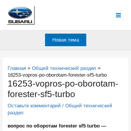
Перейти
к
Mai
содержимому
Men
Новая тема
Главная
Общий технический раздел
16253-vopros-po-oborotam-forester-sf5-turbo
16253-vopros-po-oborotam-
forester-sf5-turbo
Оставьте комментарий
/
Общий технический
раздел
вопрос по оборотам forester sf5 turbo —