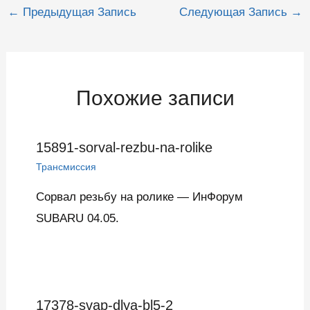
Навигация
←
Предыдущая Запись
Следующая Запись
→
по
записям
Похожие записи
15891-sorval-rezbu-na-rolike
Трансмиссия
Сорвал резьбу на ролике — ИнФорум
SUBARU 04.05.
17378-svap-dlya-bl5-2