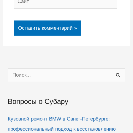
П
о
и
Вопросы о Субару
с
к
Кузовной ремонт BMW в Санкт-Петербурге:
:
профессиональный подход к восстановлению