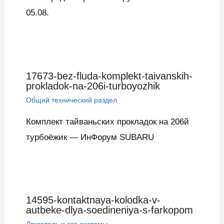
05.08.
17673-bez-fluda-komplekt-taivanskih-
prokladok-na-206i-turboyozhik
Общий технический раздел
Комплект тайваньских прокладок на 206й
турбоёжик — ИнФорум SUBARU
14595-kontaktnaya-kolodka-v-
autbeke-dlya-soedineniya-s-farkopom
Двигатель и его системы