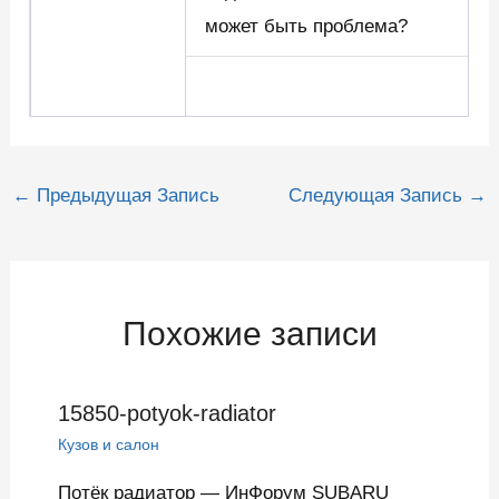
может быть проблема?
Навигация
←
Предыдущая Запись
Следующая Запись
→
по
записям
Похожие записи
15850-potyok-radiator
Кузов и салон
Потёк радиатор — ИнФорум SUBARU