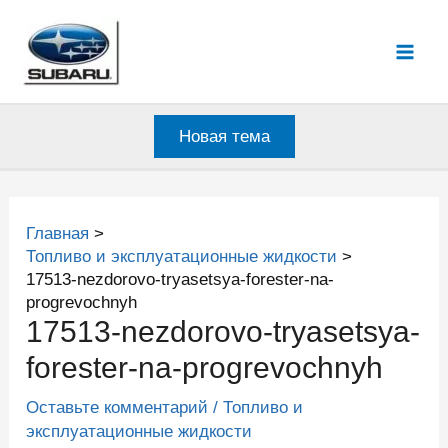
Перейти
к
Mai
содержимому
Men
Новая тема
Главная
Топливо и эксплуатационные жидкости
17513-nezdorovo-tryasetsya-forester-na-
progrevochnyh
17513-nezdorovo-tryasetsya-
forester-na-progrevochnyh
Оставьте комментарий
/
Топливо и
эксплуатационные жидкости