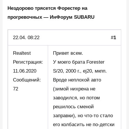
Нездорово трясется Форестер на
прогревочных — ИнФорум SUBARU
22.
04. 08:22
#
1
Realtest
Привет всем.
Регистрация:
У моего брата Forester
11.06.2020
S/20, 2000 г., ej20, мкпп.
Сообщений:
Вроде неплохой авто
72
(зимой нихрена не
заводился, но потом
решилось сменой
заправки), но что-то стало
его колбасить не по-детски