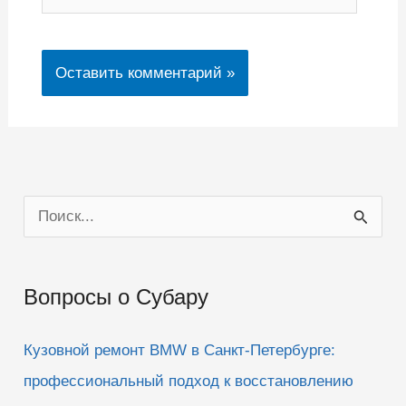
П
о
и
Вопросы о Субару
с
к
Кузовной ремонт BMW в Санкт-Петербурге:
:
профессиональный подход к восстановлению