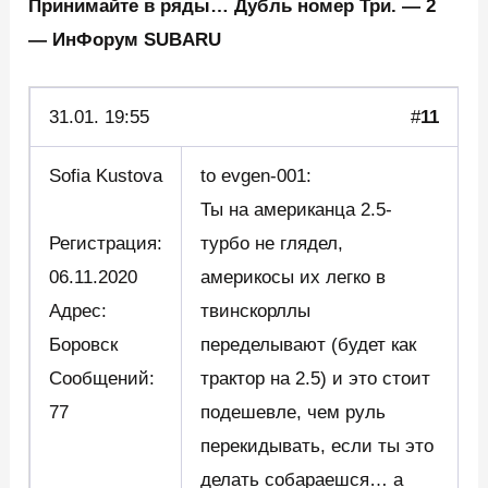
Принимайте в ряды… Дубль номер Три. — 2
— ИнФорум SUBARU
31.01.
19:55
#
11
Sofia Kustova
to evgen-001:
Ты на американца 2.5-
Регистрация:
турбо не глядел,
06.11.2020
америкосы их легко в
Адрес:
твинскорллы
Боровск
переделывают (будет как
Сообщений:
трактор на 2.5) и это стоит
77
подешевле, чем руль
перекидывать, если ты это
делать собараешся… а