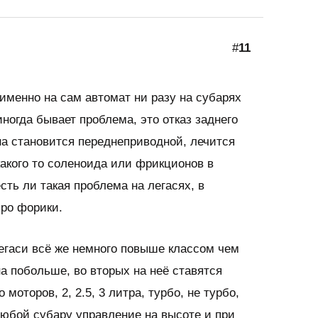
#
11
именно на сам автомат ни разу на субарях
иногда бывает проблема, это отказ заднего
на становится переднеприводной, лечится
какого то соленоида или фрикционов в
сть ли такая проблема на легасях, в
ро форики.
егаси всё же немного повыше классом чем
на побольше, во вторых на неё ставятся
моторов, 2, 2.5, 3 литра, турбо, не турбо,
у любой субару управление на высоте и при