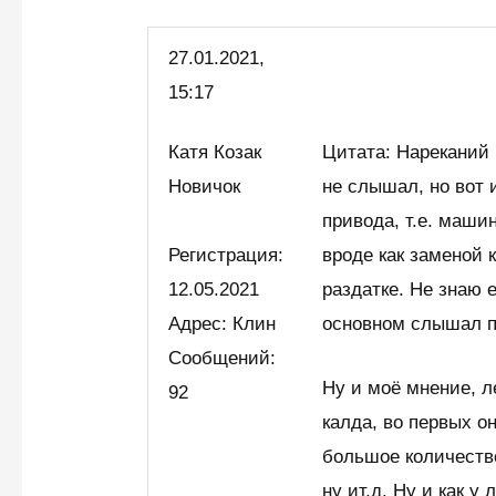
27.01.2021,
15:17
Катя Козак
Цитата: Нареканий 
Новичок
не слышал, но вот 
привода, т.е. маши
Регистрация:
вроде как заменой 
12.05.2021
раздатке. Не знаю е
Адрес: Клин
основном слышал п
Сообщений:
Ну и моё мнение, л
92
калда, во первых о
большое количество 
ну ит.д. Ну и как 