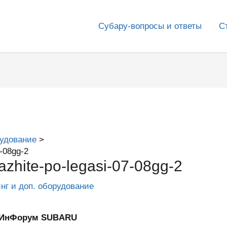
Субару-вопросы и ответы
С
рудование
7-08gg-2
azhite-po-legasi-07-08gg-2
инг и доп. оборудование
 — ИнФорум SUBARU