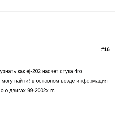
#
16
знать как ej-202 насчет стука 4го
 могу найти! в основном везде информация
 о двигах 99-2002х гг.