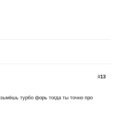
#
13
зьмёшь турбо форь тогда ты точно про